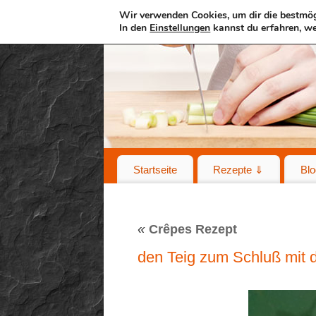
Wir verwenden Cookies, um dir die bestmög
In den
Einstellungen
kannst du erfahren, we
Startseite
Rezepte ⇓
Blo
«
Crêpes Rezept
den Teig zum Schluß mit d