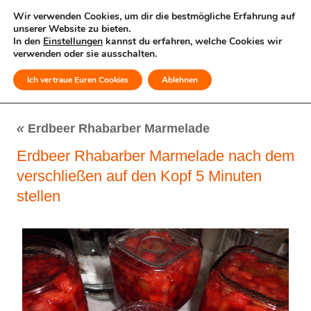
Wir verwenden Cookies, um dir die bestmögliche Erfahrung auf
unserer Website zu bieten.
In den
Einstellungen
kannst du erfahren, welche Cookies wir
verwenden oder sie ausschalten.
Ich vertraue Euren Cookies
Ablehnen
MENÜ
«
Erdbeer Rhabarber Marmelade
Erdbeer Rhabarber Marmelade nach dem
verschließen auf den Kopf 5 Minuten
stellen