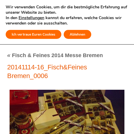
Wir verwenden Cookies, um dir die bestmögliche Erfahrung auf
unserer Website zu bieten.
In den
Einstellungen
kannst du erfahren, welche Cookies wir
verwenden oder sie ausschalten.
Ich vertraue Euren Cookies
Ablehnen
MENÜ
«
Fisch & Feines 2014 Messe Bremen
20141114-16_Fisch&Feines
Bremen_0006