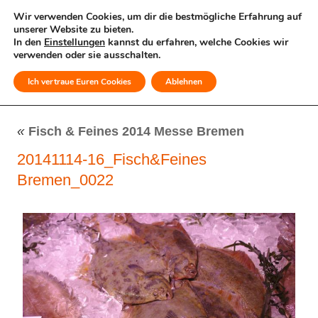
Wir verwenden Cookies, um dir die bestmögliche Erfahrung auf
unserer Website zu bieten.
In den
Einstellungen
kannst du erfahren, welche Cookies wir
verwenden oder sie ausschalten.
Ich vertraue Euren Cookies
Ablehnen
MENÜ
«
Fisch & Feines 2014 Messe Bremen
20141114-16_Fisch&Feines
Bremen_0022