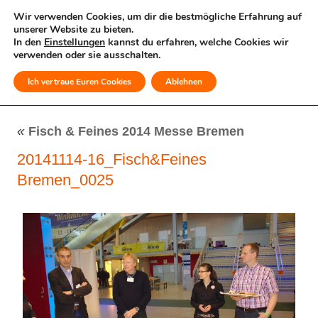
Wir verwenden Cookies, um dir die bestmögliche Erfahrung auf
unserer Website zu bieten.
In den
Einstellungen
kannst du erfahren, welche Cookies wir
verwenden oder sie ausschalten.
Ich vertraue Euren Cookies
Ablehnen
MENÜ
«
Fisch & Feines 2014 Messe Bremen
20141114-16_Fisch&Feines
Bremen_0025