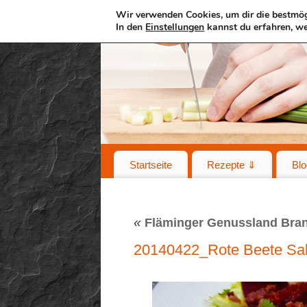
Wir verwenden Cookies, um dir die bestmög
In den
Einstellungen
kannst du erfahren, we
Startseite
Rezepte ⇓
Blo
«
Fläminger Genussland Bra
20140422_Rote Beete Sa