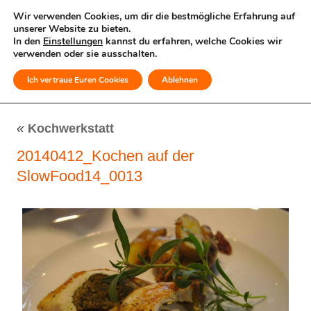
Wir verwenden Cookies, um dir die bestmögliche Erfahrung auf
unserer Website zu bieten.
In den
Einstellungen
kannst du erfahren, welche Cookies wir
verwenden oder sie ausschalten.
Ich vertraue Euren Cookies
Ablehnen
MENÜ
«
Kochwerkstatt
20140412_Kochen auf der
SlowFood14_0013