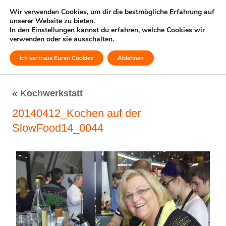
Wir verwenden Cookies, um dir die bestmögliche Erfahrung auf
unserer Website zu bieten.
In den
Einstellungen
kannst du erfahren, welche Cookies wir
verwenden oder sie ausschalten.
Ich vertraue Euren Cookies
Ablehnen
MENÜ
«
Kochwerkstatt
20140412_Kochen auf der
SlowFood14_0044