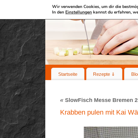
Wir verwenden Cookies, um dir die bestmög
In den
Einstellungen
kannst du erfahren, we
Startseite
Rezepte ⇓
Blo
«
SlowFisch Messe Bremen 2
Krabben pulen mit Kai W