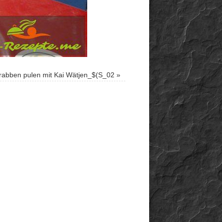
rabben pulen mit Kai Wätjen_$(S_02
»