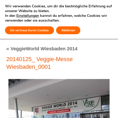
Wir verwenden Cookies, um dir die bestmögliche Erfahrung auf
unserer Website zu bieten.
In den
Einstellungen
kannst du erfahren, welche Cookies wir
verwenden oder sie ausschalten.
Ich vertraue Euren Cookies
Ablehnen
MENÜ
«
VeggieWorld Wiesbaden 2014
20140125_ Veggie-Messe
Wiesbaden_0001