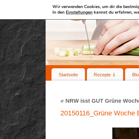
Wir verwenden Cookies, um dir die bestmög
In den
Einstellungen
kannst du erfahren, we
Startseite
Rezepte ⇓
Blo
«
NRW isst GUT Grüne Woche
20150116_Grüne Woche B