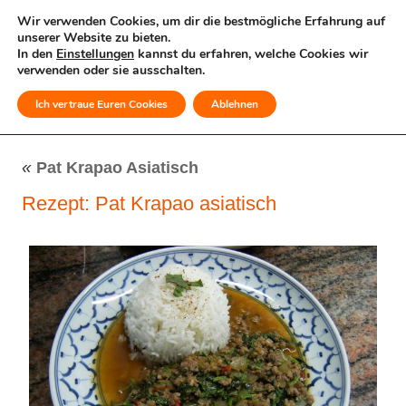
Wir verwenden Cookies, um dir die bestmögliche Erfahrung auf
unserer Website zu bieten.
In den
Einstellungen
kannst du erfahren, welche Cookies wir
verwenden oder sie ausschalten.
Ich vertraue Euren Cookies
Ablehnen
MENÜ
«
Pat Krapao Asiatisch
Rezept: Pat Krapao asiatisch