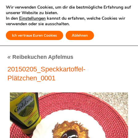
Wir verwenden Cookies, um dir die bestmögliche Erfahrung auf
unserer Website zu bieten.
In den
Einstellungen
kannst du erfahren, welche Cookies wir
verwenden oder sie ausschalten.
Ich vertraue Euren Cookies
Ablehnen
MENÜ
«
Reibekuchen Apfelmus
20150205_Speckkartoffel-
Plätzchen_0001