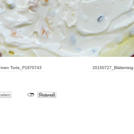
rinen Torte_P1870743
20150727_Blättertei