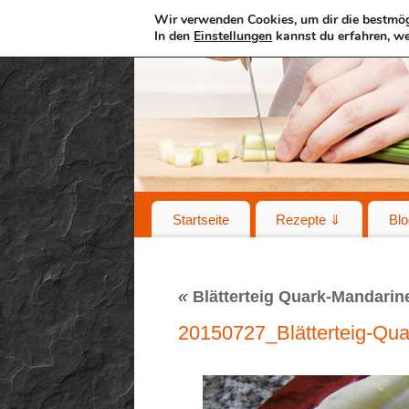
Wir verwenden Cookies, um dir die bestmög
In den
Einstellungen
kannst du erfahren, we
Startseite
Rezepte ⇓
Blo
«
Blätterteig Quark-Mandarin
20150727_Blätterteig-Qu