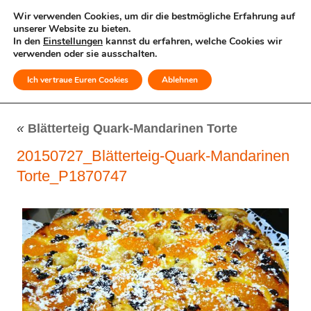
Wir verwenden Cookies, um dir die bestmögliche Erfahrung auf
unserer Website zu bieten.
In den
Einstellungen
kannst du erfahren, welche Cookies wir
verwenden oder sie ausschalten.
Ich vertraue Euren Cookies
Ablehnen
MENÜ
«
Blätterteig Quark-Mandarinen Torte
20150727_Blätterteig-Quark-Mandarinen
Torte_P1870747