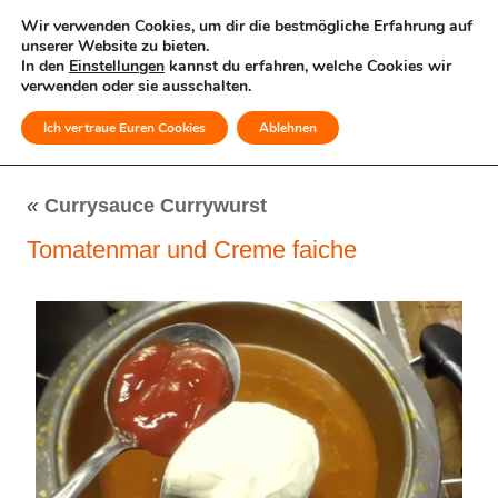
Wir verwenden Cookies, um dir die bestmögliche Erfahrung auf
unserer Website zu bieten.
In den
Einstellungen
kannst du erfahren, welche Cookies wir
verwenden oder sie ausschalten.
Ich vertraue Euren Cookies
Ablehnen
MENÜ
«
Currysauce Currywurst
Tomatenmar und Creme faiche