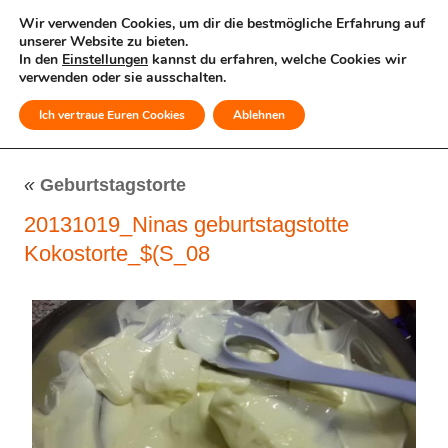
Wir verwenden Cookies, um dir die bestmögliche Erfahrung auf
unserer Website zu bieten.
In den
Einstellungen
kannst du erfahren, welche Cookies wir
verwenden oder sie ausschalten.
Ich vertraue Euren Cookies
Ablehnen
MENÜ
«
Geburtstagstorte
20131019_Ninas geburtstagstotte
Kokostorte_$(S_08