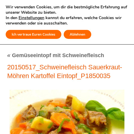
Wir verwenden Cookies, um dir die bestmögliche Erfahrung auf
unserer Website zu bieten.
In den
Einstellungen
kannst du erfahren, welche Cookies wir
verwenden oder sie ausschalten.
Ich vertraue Euren Cookies
Ablehnen
MENÜ
«
Gemüseeintopf mit Schweinefleisch
20150517_Schweinefleisch Sauerkraut-
Möhren Kartoffel Eintopf_P1850035