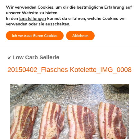
Wir verwenden Cookies, um dir die bestmögliche Erfahrung auf
unserer Website zu bieten.
In den
Einstellungen
kannst du erfahren, welche Cookies wir
verwenden oder sie ausschalten.
Ich vertraue Euren Cookies
Ablehnen
MENÜ
«
Low Carb Sellerie
20150402_Flasches Kotelette_IMG_0008