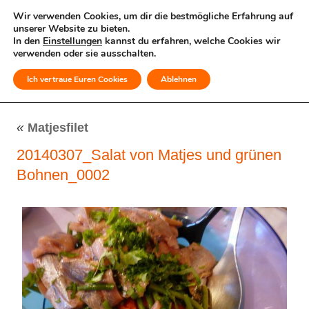
Wir verwenden Cookies, um dir die bestmögliche Erfahrung auf
unserer Website zu bieten.
In den
Einstellungen
kannst du erfahren, welche Cookies wir
verwenden oder sie ausschalten.
Ich vertraue Euren Cookies
Ablehnen
MENÜ
«
Matjesfilet
20140307_Salat von Matjes und grünen
Bohnen_0002