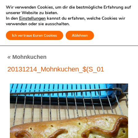
Wir verwenden Cookies, um dir die bestmögliche Erfahrung auf
unserer Website zu bieten.
In den
Einstellungen
kannst du erfahren, welche Cookies wir
verwenden oder sie ausschalten.
Ich vertraue Euren Cookies
Ablehnen
MENÜ
«
Mohnkuchen
20131214_Mohnkuchen_$(S_01