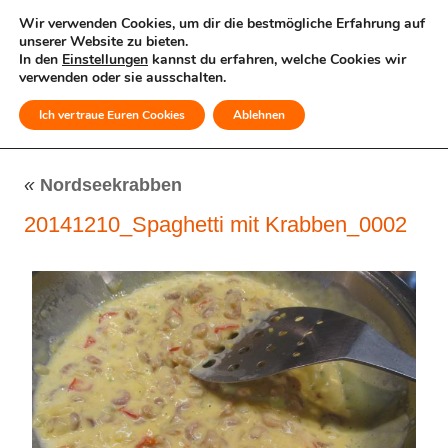
Wir verwenden Cookies, um dir die bestmögliche Erfahrung auf
unserer Website zu bieten.
In den
Einstellungen
kannst du erfahren, welche Cookies wir
verwenden oder sie ausschalten.
Ich vertraue Euren Cookies
Ablehnen
MENÜ
«
Nordseekrabben
20141210_Spaghetti mit Krabben_0002