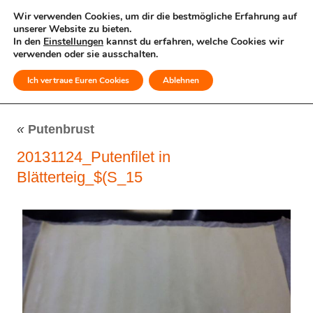
Wir verwenden Cookies, um dir die bestmögliche Erfahrung auf
unserer Website zu bieten.
In den
Einstellungen
kannst du erfahren, welche Cookies wir
verwenden oder sie ausschalten.
Ich vertraue Euren Cookies
Ablehnen
MENÜ
«
Putenbrust
20131124_Putenfilet in
Blätterteig_$(S_15