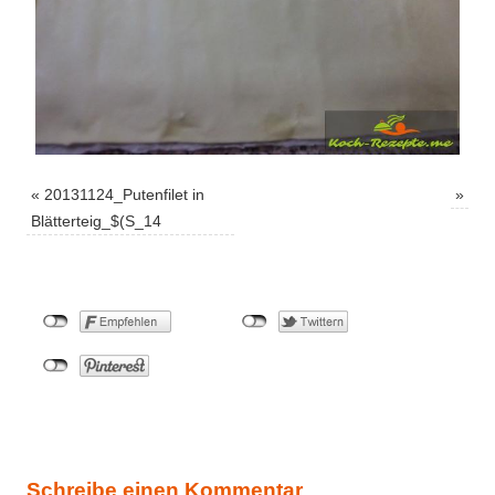
«
20131124_Putenfilet in
»
Blätterteig_$(S_14
Schreibe einen Kommentar