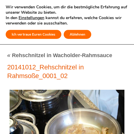
Wir verwenden Cookies, um dir die bestmögliche Erfahrung auf
unserer Website zu bieten.
In den
Einstellungen
kannst du erfahren, welche Cookies wir
verwenden oder sie ausschalten.
Ich vertraue Euren Cookies
Ablehnen
MENÜ
«
Rehschnitzel in Wacholder-Rahmsauce
20141012_Rehschnitzel in
Rahmsoße_0001_02