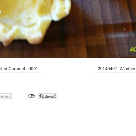
alted Caramel _0001
20140407_Windbeute