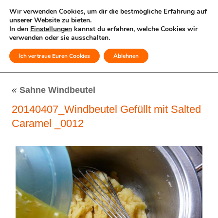
Wir verwenden Cookies, um dir die bestmögliche Erfahrung auf
unserer Website zu bieten.
In den
Einstellungen
kannst du erfahren, welche Cookies wir
verwenden oder sie ausschalten.
Ich vertraue Euren Cookies
Ablehnen
MENÜ
«
Sahne Windbeutel
20140407_Windbeutel Gefüllt mit Salted
Caramel _0012