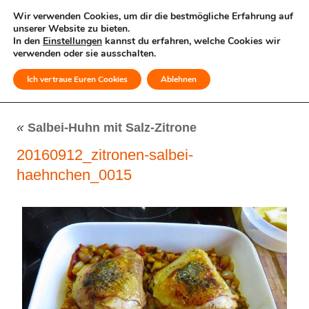
Wir verwenden Cookies, um dir die bestmögliche Erfahrung auf
unserer Website zu bieten.
In den
Einstellungen
kannst du erfahren, welche Cookies wir
verwenden oder sie ausschalten.
Ich vertraue Euren Cookies
Ablehnen
MENÜ
«
Salbei-Huhn mit Salz-Zitrone
20160912_zitronen-salbei-
haehnchen_0015