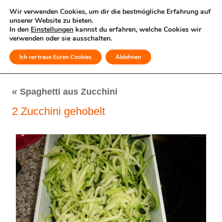
Wir verwenden Cookies, um dir die bestmögliche Erfahrung auf
unserer Website zu bieten.
In den
Einstellungen
kannst du erfahren, welche Cookies wir
verwenden oder sie ausschalten.
Ich vertraue Euren Cookies
Ablehnen
MENÜ
«
Spaghetti aus Zucchini
2 Zucchini gehobelt