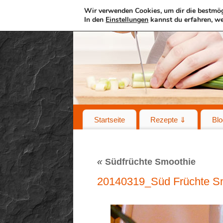
Wir verwenden Cookies, um dir die bestmög
In den
Einstellungen
kannst du erfahren, we
Startseite
Rezepte ⇓
Blo
«
Südfrüchte Smoothie
20140319_Süd Früchte S