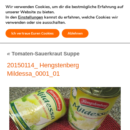
Wir verwenden Cookies, um dir die bestmögliche Erfahrung auf
unserer Website zu bieten.
In den
Einstellungen
kannst du erfahren, welche Cookies wir
verwenden oder sie ausschalten.
Ich vertraue Euren Cookies
Ablehnen
MENÜ
«
Tomaten-Sauerkraut Suppe
20150114_ Hengstenberg
Mildessa_0001_01