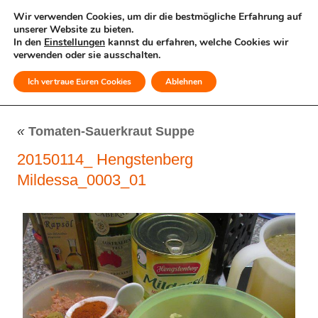
Wir verwenden Cookies, um dir die bestmögliche Erfahrung auf
unserer Website zu bieten.
In den
Einstellungen
kannst du erfahren, welche Cookies wir
verwenden oder sie ausschalten.
Ich vertraue Euren Cookies
Ablehnen
MENÜ
«
Tomaten-Sauerkraut Suppe
20150114_ Hengstenberg
Mildessa_0003_01