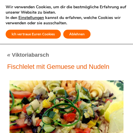
Wir verwenden Cookies, um dir die bestmögliche Erfahrung auf
unserer Website zu bieten.
In den
Einstellungen
kannst du erfahren, welche Cookies wir
verwenden oder sie ausschalten.
Ich vertraue Euren Cookies
Ablehnen
MENÜ
«
Viktoriabarsch
Fischlelet mit Gemuese und Nudeln