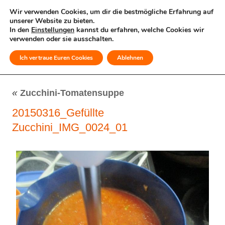
Wir verwenden Cookies, um dir die bestmögliche Erfahrung auf
unserer Website zu bieten.
In den
Einstellungen
kannst du erfahren, welche Cookies wir
verwenden oder sie ausschalten.
Ich vertraue Euren Cookies
Ablehnen
MENÜ
«
Zucchini-Tomatensuppe
20150316_Gefüllte
Zucchini_IMG_0024_01