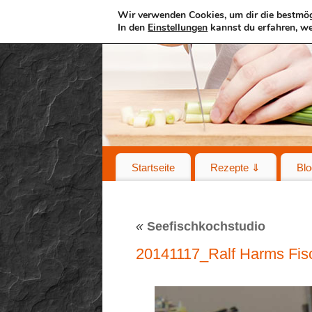
Wir verwenden Cookies, um dir die bestmög
In den
Einstellungen
kannst du erfahren, we
Startseite
Rezepte ⇓
Blo
«
Seefischkochstudio
20141117_Ralf Harms Fi