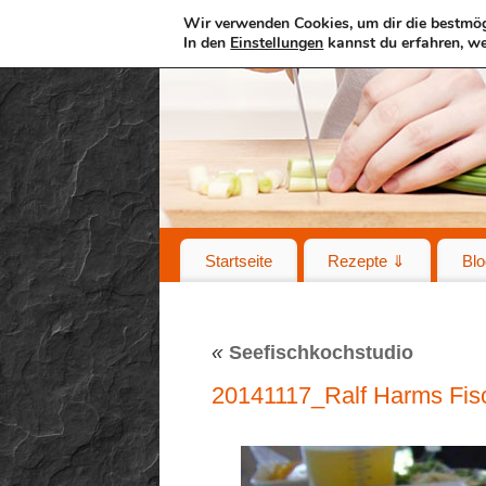
Wir verwenden Cookies, um dir die bestmög
In den
Einstellungen
kannst du erfahren, we
Startseite
Rezepte ⇓
Blo
«
Seefischkochstudio
20141117_Ralf Harms Fi