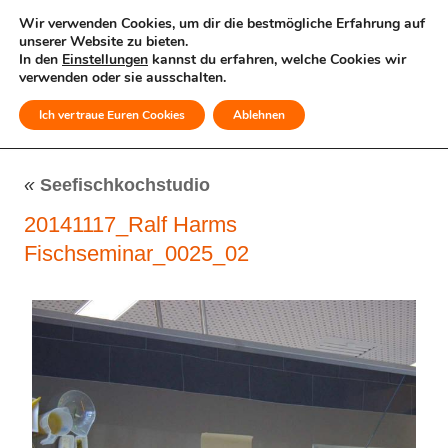
Wir verwenden Cookies, um dir die bestmögliche Erfahrung auf
unserer Website zu bieten.
In den
Einstellungen
kannst du erfahren, welche Cookies wir
verwenden oder sie ausschalten.
Ich vertraue Euren Cookies
Ablehnen
MENÜ
«
Seefischkochstudio
20141117_Ralf Harms
Fischseminar_0025_02