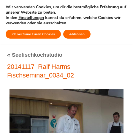
Wir verwenden Cookies, um dir die bestmögliche Erfahrung auf
unserer Website zu bieten.
In den
Einstellungen
kannst du erfahren, welche Cookies wir
verwenden oder sie ausschalten.
Ich vertraue Euren Cookies
Ablehnen
MENÜ
«
Seefischkochstudio
20141117_Ralf Harms
Fischseminar_0034_02