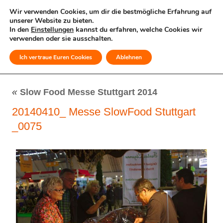
Wir verwenden Cookies, um dir die bestmögliche Erfahrung auf
unserer Website zu bieten.
In den
Einstellungen
kannst du erfahren, welche Cookies wir
verwenden oder sie ausschalten.
Ich vertraue Euren Cookies
Ablehnen
MENÜ
«
Slow Food Messe Stuttgart 2014
20140410_ Messe SlowFood Stuttgart
_0075