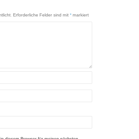
tlicht.
Erforderliche Felder sind mit
*
markiert
in diesem Browser für meinen nächsten