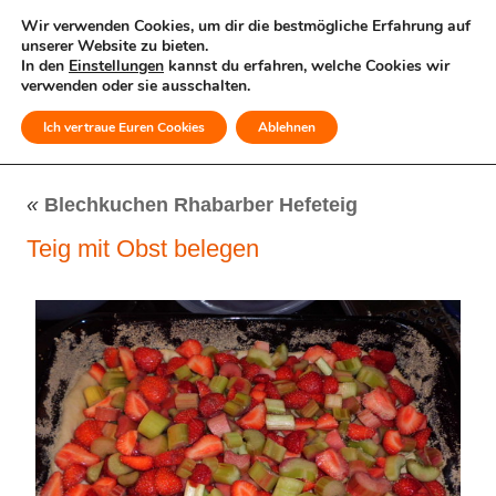
Wir verwenden Cookies, um dir die bestmögliche Erfahrung auf
unserer Website zu bieten.
In den
Einstellungen
kannst du erfahren, welche Cookies wir
verwenden oder sie ausschalten.
Ich vertraue Euren Cookies
Ablehnen
MENÜ
«
Blechkuchen Rhabarber Hefeteig
Teig mit Obst belegen