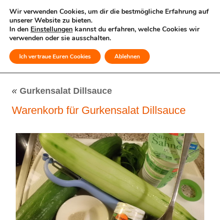
Wir verwenden Cookies, um dir die bestmögliche Erfahrung auf
unserer Website zu bieten.
In den
Einstellungen
kannst du erfahren, welche Cookies wir
verwenden oder sie ausschalten.
Ich vertraue Euren Cookies
Ablehnen
MENÜ
«
Gurkensalat Dillsauce
Warenkorb für Gurkensalat Dillsauce