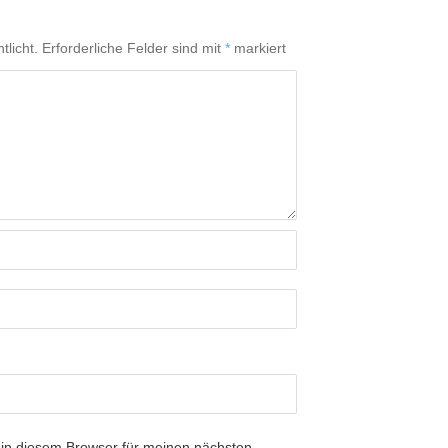
tlicht.
Erforderliche Felder sind mit
*
markiert
in diesem Browser für meinen nächsten