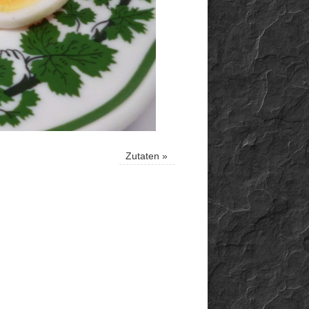
Zutaten
»