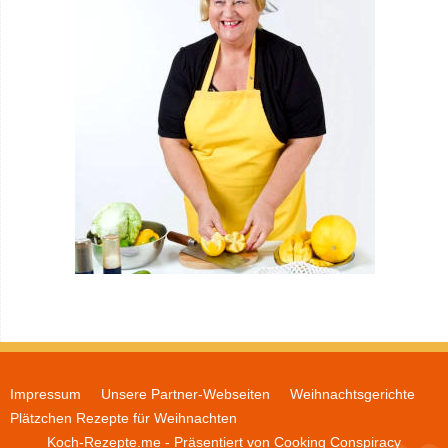
Impressum
Unsere Partner-Webseiten
Weihnachtsgerichte
Plätzchen Rezepte für Weihnachten
Koch-Rezepte.me
- Präsentiert von
Cooking Conspiracy