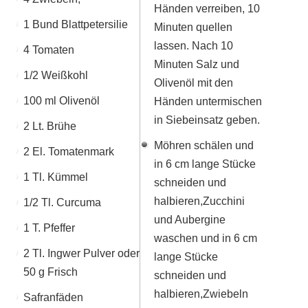
Händen verreiben, 10
1 Bund Blattpetersilie
Minuten quellen
lassen. Nach 10
4 Tomaten
Minuten Salz und
1/2 Weißkohl
Olivenöl mit den
100 ml Olivenöl
Händen untermischen
in Siebeinsatz geben.
2 Lt. Brühe
Möhren schälen und
2 El. Tomatenmark
in 6 cm lange Stücke
1 Tl. Kümmel
schneiden und
halbieren,Zucchini
1/2 Tl. Curcuma
und Aubergine
1 T. Pfeffer
waschen und in 6 cm
2 Tl. Ingwer Pulver oder
lange Stücke
50 g Frisch
schneiden und
halbieren,Zwiebeln
Safranfäden