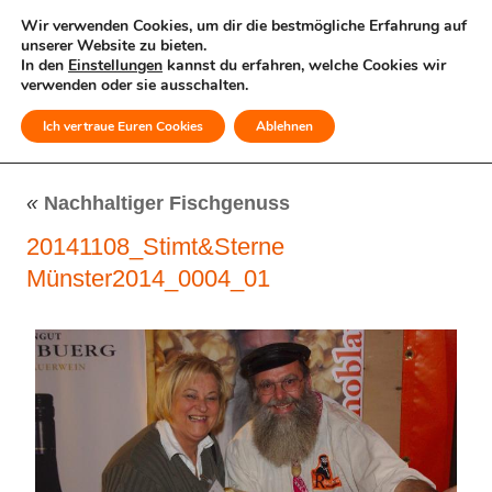
Wir verwenden Cookies, um dir die bestmögliche Erfahrung auf
unserer Website zu bieten.
In den
Einstellungen
kannst du erfahren, welche Cookies wir
verwenden oder sie ausschalten.
Ich vertraue Euren Cookies
Ablehnen
MENÜ
«
Nachhaltiger Fischgenuss
20141108_Stimt&Sterne
Münster2014_0004_01