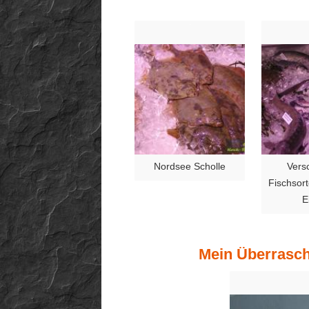
Nordsee Scholle
Vers
Fischsor
E
Mein Überraschu