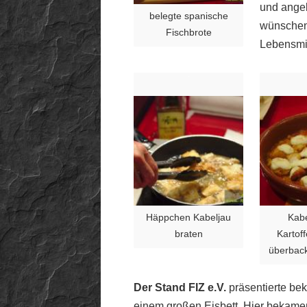
und ange
belegte spanische
wünschen 
Fischbrote
Lebensmit
Häppchen Kabeljau
Kabe
braten
Kartof
überbac
Der Stand FIZ e.V.
präsentierte be
einem großen Eisbett. Hier bekamen