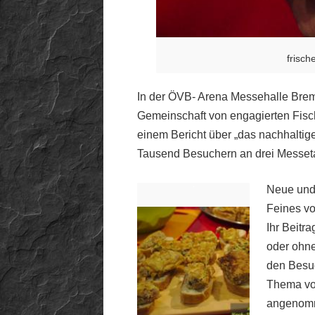
frisch
In der ÖVB- Arena Messehalle Breme
Gemeinschaft von engagierten Fisch
einem Bericht über „das nachhaltige
Tausend Besuchern an drei Messe
Neue und
Feines vo
Ihr Beitr
oder ohn
den Besu
Thema vom
angenomm