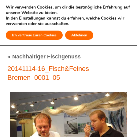
Wir verwenden Cookies, um dir die bestmögliche Erfahrung auf
unserer Website zu bieten.
In den
Einstellungen
kannst du erfahren, welche Cookies wir
verwenden oder sie ausschalten.
Ich vertraue Euren Cookies
Ablehnen
MENÜ
«
Nachhaltiger Fischgenuss
20141114-16_Fisch&Feines
Bremen_0001_05