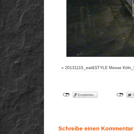
«
20131115_eat&STYLE Messe Köln_
Schreibe einen Kommentar