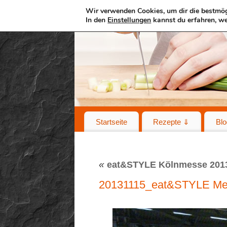
Wir verwenden Cookies, um dir die bestmög
In den
Einstellungen
kannst du erfahren, we
Startseite
Rezepte ⇓
Blo
«
eat&STYLE Kölnmesse 201
20131115_eat&STYLE Me