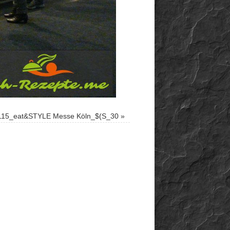
115_eat&STYLE Messe Köln_$(S_30
»