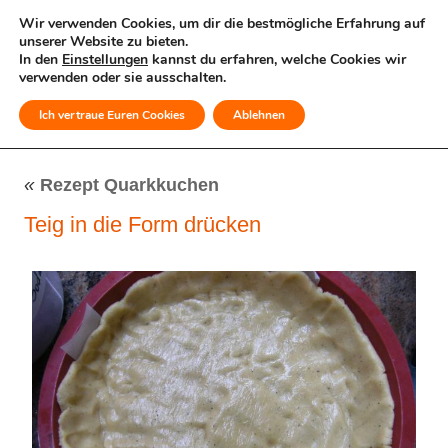
Wir verwenden Cookies, um dir die bestmögliche Erfahrung auf
unserer Website zu bieten.
In den
Einstellungen
kannst du erfahren, welche Cookies wir
verwenden oder sie ausschalten.
Ich vertraue Euren Cookies
Ablehnen
MENÜ
«
Rezept Quarkkuchen
Teig in die Form drücken