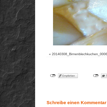
«
20140308_Birnenblechkuchen_000
Schreibe einen Kommentar