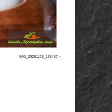
IMG_20201126_133457
»